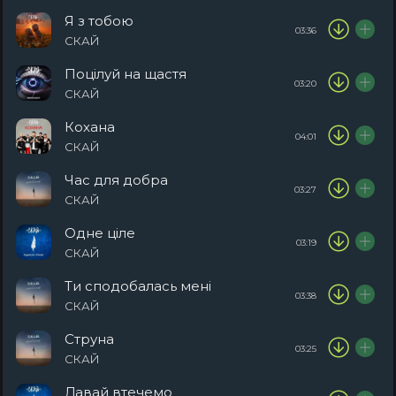
Я з тобою
03:36
СКАЙ
Поцілуй на щастя
03:20
СКАЙ
Кохана
04:01
СКАЙ
Час для добра
03:27
СКАЙ
Одне ціле
03:19
СКАЙ
Ти сподобалась мені
03:38
СКАЙ
Струна
03:25
СКАЙ
Давай втечемо