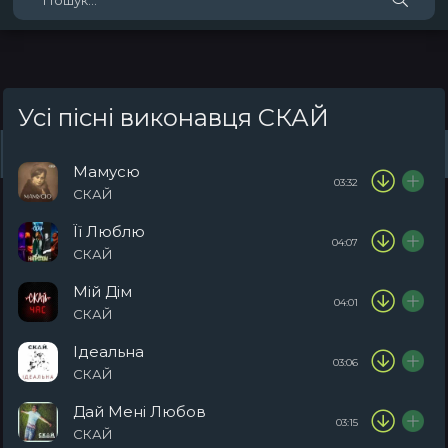
Усі пісні виконавця СКАЙ
Жанри
Виконавці
Топ 100
Тренди
Плейлист (0)
Радіо
Мамусю
03:32
СКАЙ
Її Люблю
04:07
СКАЙ
Мій Дім
04:01
СКАЙ
Ідеальна
03:06
СКАЙ
Дай Мені Любов
03:15
СКАЙ