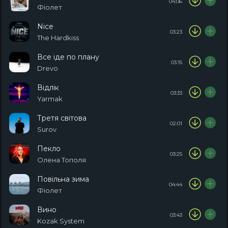
04:06
Фіолет
Nice
03:23
The Hardkiss
Все іде по плану
03:15
Drevo
Відлік
03:33
Yarmak
Третя світова
02:01
Surov
Пекло
03:25
Олена Тополя
Повільна зима
04:44
Фіолет
Вино
03:43
Kozak System