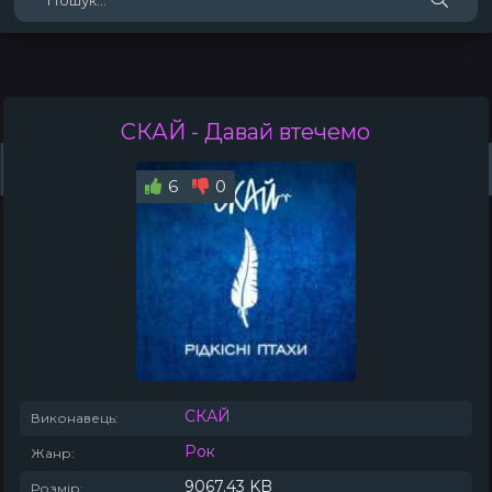
СКАЙ
- Давай втечемо
Жанри
Виконавці
Топ 100
Тренди
Плейлист (0)
Радіо
6
0
СКАЙ
Виконавець:
Рок
Жанр:
9067.43 KB
Розмір: