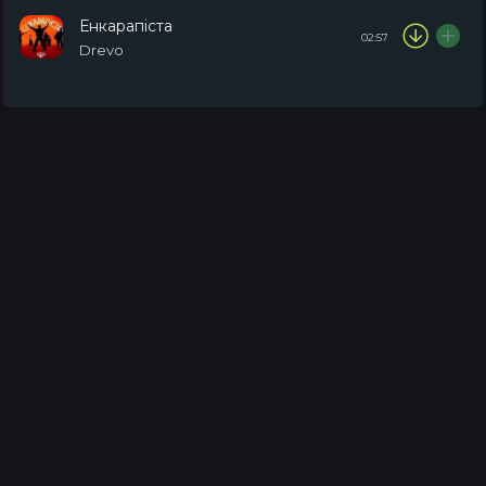
Енкарапіста
02:57
Drevo