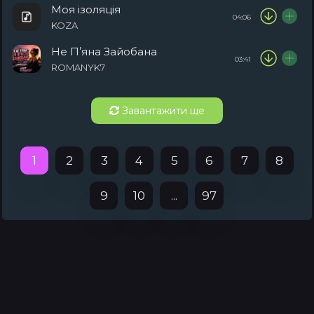
Моя ізоляція
04:06
KOZA
Не Пʼяна Зайобана
03:41
ROMANYK7
Завантажити ще
1
2
3
4
5
6
7
8
9
10
...
97