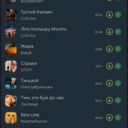
ROMANYK7
Густий Кальян
02:54
GJ Echo
Літо Кольору Мохіто
02:48
GJ Echo
Жара
02:55
Baryk
Страхи
03:17
OTOY
Танцюй
03:22
Оля Цибульська
Тим, хто був до нас
03:24
Околиця
Без слів
03:49
MaizheRazom