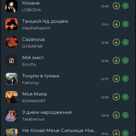
Кохана
03:48
LOBODA
Танцюй під дощем
03:41
MaizheRazom
Cazanova
02:36
DJ KAIFAR
Мій зміст
02:56
EmoTix
Тонули в тумані
02:37
Fartovyy
Моя Мила
02:58
ROMANYK7
З днем народження
03:18
Tarabarova
Не Кохай Мене Сильніше Ніж Себе
03:42