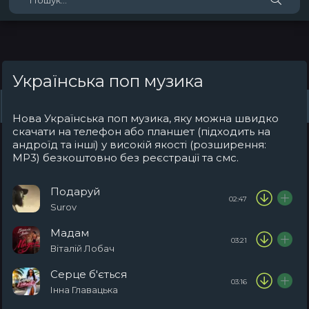
Українська поп музика
Жанри
Виконавці
Топ 100
Тренди
Плейлист (0)
Радіо
Нова Українська поп музика, яку можна швидко
скачати на телефон або планшет (підходить на
андроїд та інші) у високій якості (розширення:
MP3) безкоштовно без реєстрації та смс.
Подаруй
02:47
Surov
Мадам
03:21
Віталій Лобач
Серце б'ється
03:16
Інна Главацька