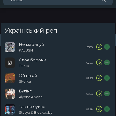
Український реп
Жанри
Виконавці
Топ 100
Тренди
Плейлист (0)
Радіо
Не маринуй
03:19
KALUSH
Своє борони
02:33
ТНМК
Ой на ой
02:23
Skofka
Булінг
03:03
Alyona Alyona
Так не буває
02:38
Stasya & Blockbaby