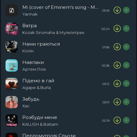
Мі (cover of Eminem's song - Mockingbird)
03:45
Yarmak
Ватра
02:24
Kozak Siromaha & Мультитрек
Нами граються
01:56
Колін
Навпаки
02:36
Артем Лоік
Підемо в гай
03:12
Agape & Burla
Забудь
03:01
Хас
Розбуди мене
02:19
KALUSH & Balsam
Перломутрові Сльози