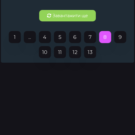
Завантажити ще
1
...
4
5
6
7
8
9
10
11
12
13