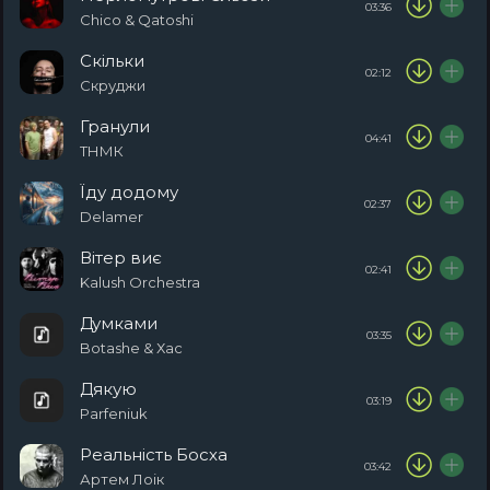
03:36
Chico & Qatoshi
Скільки
02:12
Скруджи
Гранули
04:41
ТНМК
Їду додому
02:37
Delamer
Вітер виє
02:41
Kalush Orchestra
Думками
03:35
Botashe & Хас
Дякую
03:19
Parfeniuk
Реальність Босха
03:42
Артем Лоік