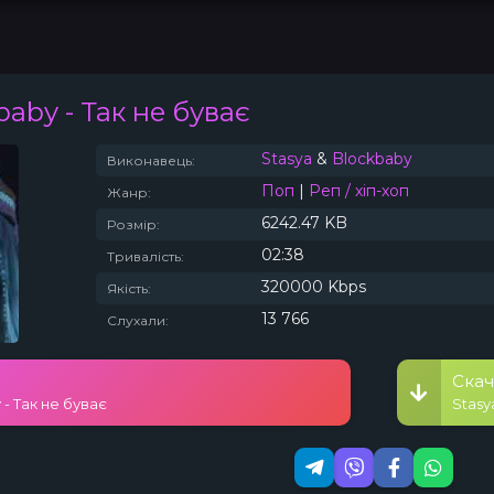
kbaby
- Так не буває
Топ 100
Тренди
Stasya
&
Blockbaby
Виконавець:
Поп
|
Реп / хіп-хоп
Жанр:
6242.47 KB
Розмір:
02:38
Тривалість:
320000 Kbps
Якість:
13 766
Слухали:
Скач
 - Так не буває
Stasy