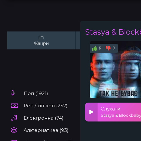
Stasya & Bloc
Жанри
Виконавці
5
2
Поп (1921)
Реп / хіп-хоп (257)
Слухати
Stasya & Blockbaby
Електронна (74)
Альтернатива (93)