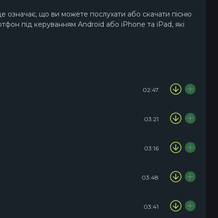
це означає, що ви можете послухати або скачати пісню
тфон під керуванням Android або iPhone та iPad, які
02:47
03:21
03:16
03:48
03:41