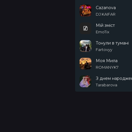
Cazanova
DJ KAIFAR
Мій зміст
EmoTix
Тонули в тумані
Fartovyy
Моя Мила
ROMANYK7
З днем народже
Tarabarova