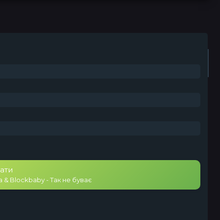
Плейлист (0)
Радіо
ати
a & Blockbaby - Так не буває