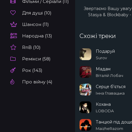
Фільми / Серіали (11)
Звертаємо Вашу увагу 
Для душі (10)
Stasya & Blockbaby 
Шансон (11)
Схожі треки
Народна (13)
RnB (10)
Подаруй
Surov
Ремікси (58)
Мадам
Рок (143)
Віталій Лобач
Про війну (4)
Серце б'ється
Інна Главацька
Кохана
LOBODA
Танцюй під дощ
MaizheRazom