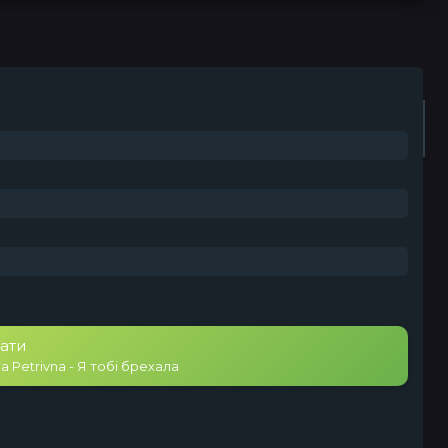
Плейлист (0)
Радіо
ати
ia Petrivna - Я тобі брехала