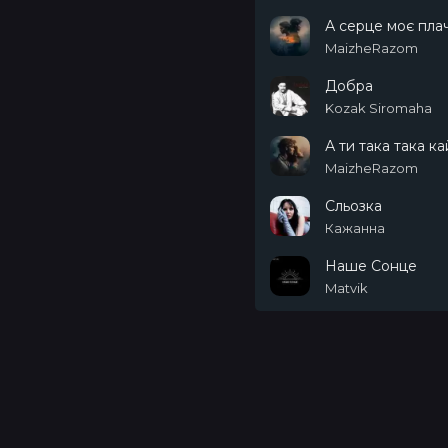
А серце моє пла
MaizheRazom
Добра
Kozak Siromaha
А ти така така к
MaizheRazom
Сльозка
Кажанна
Наше Сонце
Matvik