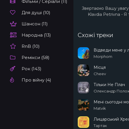
Фільми / Серіали (11)
Звертаємо Вашу увагу 
Для душі (10)
Klavdia Petrivna - 
Шансон (11)
Схожі треки
Народна (13)
RnB (10)
Відведи мене у л
Morphom
Ремікси (58)
Місця
Рок (143)
Cheev
Про війну (4)
Тільки Не Плач
Олександр Полож
Мені сьогодні м
Matvik
Лицарський Хре
Тартак