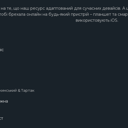
на те, що наш ресурс адаптований для сучасних девайсів. А 
Я тобі брехала онлайн на будь-який пристрій – планшет та смар
використовують iOS.
іс
инський & Тартак
ожна
ст