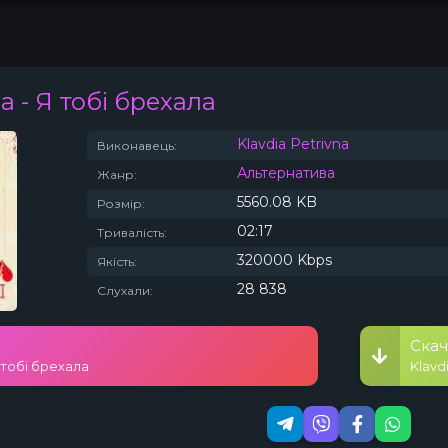
na
- Я тобі брехала
Топ 100
Тренди
Klavdia Petrivna
Виконавець:
Альтернатива
Жанр:
5560.08 KB
Розмір:
02:17
Тривалість:
320000 Kbps
Якість:
28 838
Слухали:
Скач
Я тобі брехала
Klavd