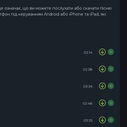
це означає, що ви можете послухати або скачати пісню
тфон під керуванням Android або iPhone та iPad, які
02:14
02:28
03:36
02:48
03:35