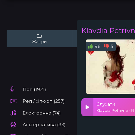
Klavdia Petriv
Жанри
Виконавці
96
5
Поп (1921)
Реп / хіп-хоп (257)
Слухати
Klavdia Petrivna - 
Електронна (74)
Альтернатива (93)