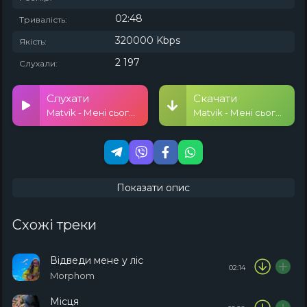
02:48
Тривалість:
320000 Kbps
Якість:
2 197
Слухали:
Слухати
Скачати
Matvik - Мені сьогодні можна
Matvik - Мені сьогодні можна
Показати опис
Схожі треки
Відведи мене у ліс
02:14
Morphom
Місця