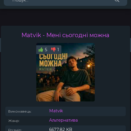
Matvik
- Мені сьогодні можна
Жанри
Виконавці
Топ 100
Тренди
Плейлист (0)
Радіо
5
1
Matvik
Виконавець:
Альтернатива
Жанр:
6677.82 KB
Розмір: