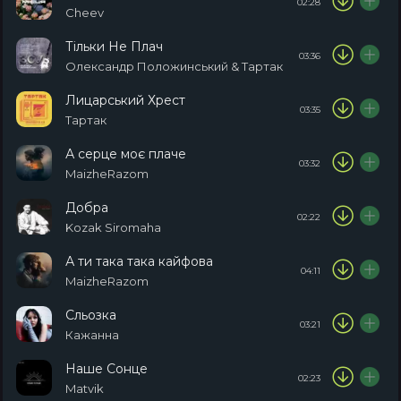
02:28
Cheev
Тільки Не Плач
03:36
Олександр Положинський & Тартак
Лицарський Хрест
03:35
Тартак
А серце моє плаче
03:32
MaizheRazom
Добра
02:22
Kozak Siromaha
А ти така така кайфова
04:11
MaizheRazom
Сльозка
03:21
Кажанна
Наше Сонце
02:23
Matvik