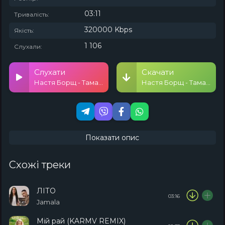
03:11
Тривалість:
320000 Kbps
Якість:
1 106
Слухали:
Слухати
Скачати
Настя Борщ - Тамагочі (KARMV REMIX)
Настя Борщ - Тамагочі (KARMV REMIX)
Показати опис
Схожі треки
ЛІТО
03:16
Jamala
Мій рай (KARMV REMIX)