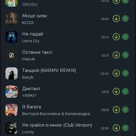
02:33
GROSU
Місце сили
03:40
KOZA
Не падай
02:41
Lena Gry
Останнє таксі
02:31
Matvik
Танцюй (KARMV REMIX)
02:42
Baryk
Диктант
03:33
YARKIY
Я багата
03:03
Вікторія Василівна & Халамандра
Не грайся зі мною (Club Version)
02:30
Lomiy