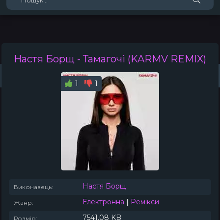
Настя Борщ
- Тамагочі (KARMV REMIX)
Жанри
Виконавці
Топ 100
Тренди
Плейлист (0)
Радіо
1
1
Настя Борщ
Виконавець:
Електронна
|
Ремікси
Жанр:
7541.08 KB
Розмір: