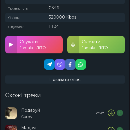
03:16
Тривалість:
320000 Kbps
Якість:
1 104
Слухали:
Слухати
Скачати
Jamala - ЛІТО
Jamala - ЛІТО
Показати опис
Схожі треки
Подаруй
02:47
Surov
Мадам