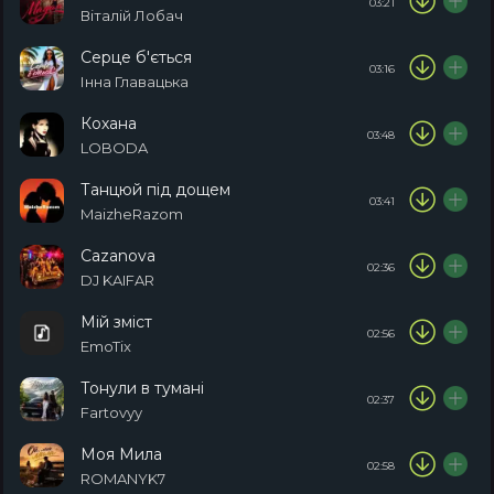
03:21
Віталій Лобач
Серце б'ється
03:16
Інна Главацька
Кохана
03:48
LOBODA
Танцюй під дощем
03:41
MaizheRazom
Cazanova
02:36
DJ KAIFAR
Мій зміст
02:56
EmoTix
Тонули в тумані
02:37
Fartovyy
Моя Мила
02:58
ROMANYK7