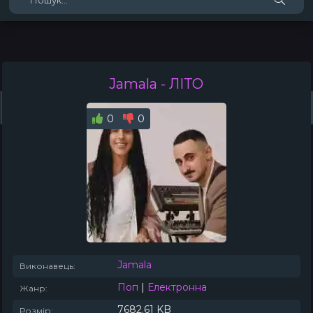
Jamala
- ЛІТО
Жанри
Виконавці
Топ 100
Тренди
Плейлист (0)
Радіо
0
0
Jamala
Виконавець:
Поп
|
Електронна
Жанр:
7682.61 KB
Розмір: