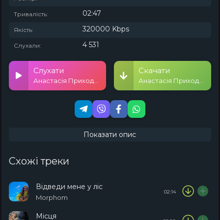
02:47
Тривалість:
320000 Kbps
Якість:
4 531
Слухали:
Слухати
Скачати
Анастасія Приходько - НА ВІТРАХ
Анастасія Приходько - НА ВІТРАХ
Показати опис
Схожі треки
Відведи мене у ліс
02:14
Morphom
Місця