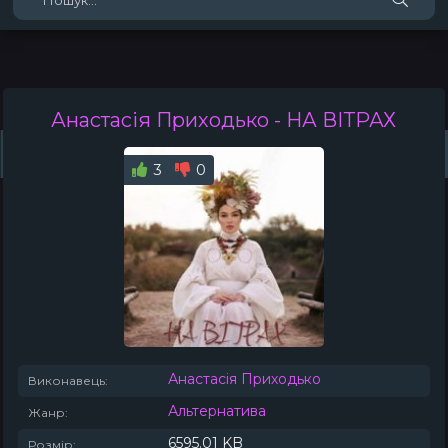
Анастасія Приходько
- НА ВІТРАХ
Жанри
Виконавці
Топ 100
Тренди
Плейлист (0)
Радіо
3
0
Анастасія Приходько
Виконавець:
Альтернатива
Жанр:
6595.01 KB
Розмір: