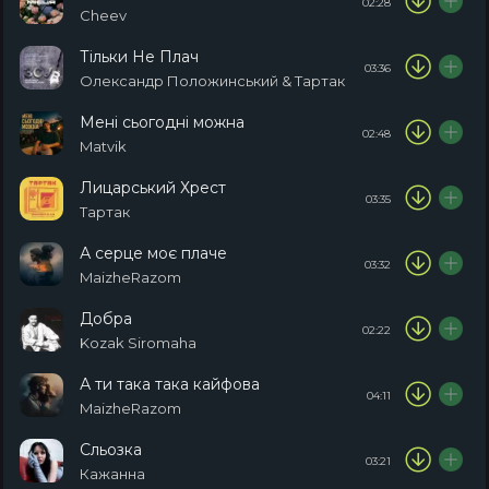
02:28
Cheev
Тільки Не Плач
03:36
Олександр Положинський & Тартак
Мені сьогодні можна
02:48
Matvik
Лицарський Хрест
03:35
Тартак
А серце моє плаче
03:32
MaizheRazom
Добра
02:22
Kozak Siromaha
А ти така така кайфова
04:11
MaizheRazom
Сльозка
03:21
Кажанна