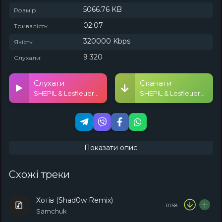
5066.76 KB
Розмір:
02:07
Тривалість:
320000 Kbps
Якість:
9 320
Слухали:
Слухати
Скачати
SHEPIL & Lesfleueres - Я палю сигарету (karmv remix)
SHEPIL & Lesfleueres - Я палю сигарету (karmv remix)
Показати опис
Схожі треки
Хотів (Shad0w Remix)
01:58
Samchuk