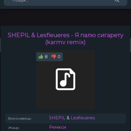
SHEPIL & Lesfleueres
- Я палю сигарету
(karmv remix)
Жанри
Виконавці
Топ 100
Тренди
Плейлист (0)
Радіо
8
0
SHEPIL
&
Lesfleueres
Виконавець:
Ремікси
Жанр: