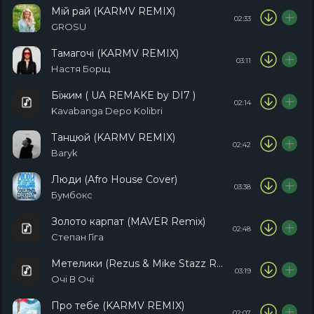
Мій рай (KARMV REMIX)
02:33
GROSU
Тамагочі (KARMV REMIX)
03:11
Настя Борщ
Біжим ( UA REMAKE by DI7 )
02:14
Kavabanga Depo Kolibri
Танцюй (KARMV REMIX)
02:42
Baryk
Люди (Afro House Сover)
03:38
Бумбокс
Золото карпат (MAVER Remix)
02:48
Степан Гіга
Метелики (Rezus & Mike Stazz Remix)
03:19
Очі В Очі
Про тебе (KARMV REMIX)
02:07