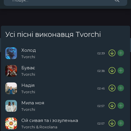
Усі пісні виконавця Tvorchi
Жанри
Виконавці
Топ 100
Тренди
Плейлист (0)
Радіо
Холод
02:39
Tvorchi
Буває
02:38
Tvorchi
Надія
02:45
Tvorchi
Мила моя
02:57
Tvorchi
Ой сивая та і зозуленька
02:57
Tvorchi & Roxolana