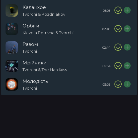
Каланхое
03:03
Tvorchi & Pozdniakov
Орбіти
02:48
Klavdia Petrivna & Tvorchi
Разом
02:44
Tvorchi
Мрійники
02:54
Tvorchi & The Hardkiss
Молодість
03:09
Tvorchi