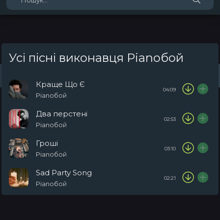
Усі пісні виконавця Pianoбой
Жанри
Виконавці
Топ 100
Тренди
Плейлист (0)
Радіо
Краще Що Є
04:09
Pianoбой
Два перстені
02:53
Pianoбой
Гроші
03:10
Pianoбой
Sad Party Song
02:21
Pianoбой