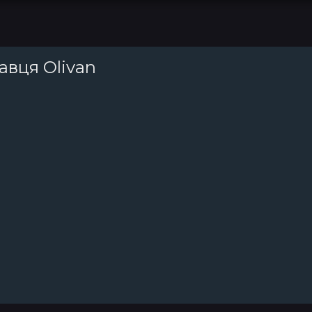
навця Olivan
Топ 100
Тренди