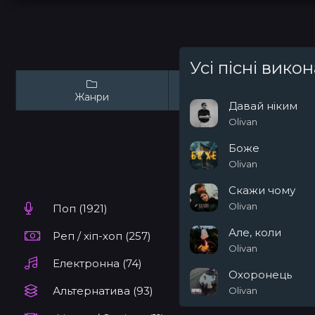
Усі пісні вико
Жанри
Виконавці
Давай ніким
Olivan
Боже
Olivan
Скажи чому
Olivan
Поп (1921)
Але, коли
Реп / хіп-хоп (257)
Olivan
Електронна (74)
Охоронець
Альтернатива (93)
Olivan