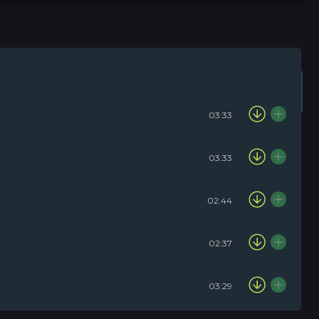
Плейлист (0)
Радіо
03:33
03:33
02:44
02:37
03:29