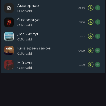
Амстердам
02:29
O.Torvald
Я повернусь
03:05
O.Torvald
Десь не тут
03:42
O.Torvald
Київ вдень і вночі
04:09
O.Torvald
Мій сум
03:09
O.Torvald