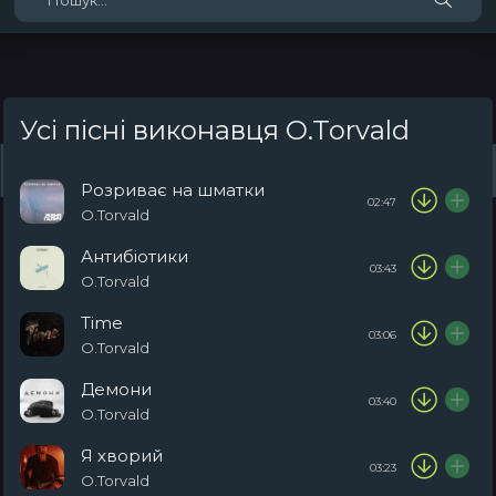
Усі пісні виконавця O.Torvald
Жанри
Виконавці
Топ 100
Тренди
Плейлист (0)
Радіо
Розриває на шматки
02:47
O.Torvald
Антибіотики
03:43
O.Torvald
Time
03:06
O.Torvald
Демони
03:40
O.Torvald
Я хворий
03:23
O.Torvald