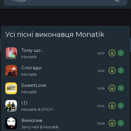
Усі пісні виконавця Monatik
Жанри
Виконавці
Топ 100
Тренди
Плейлист (0)
Радіо
Тому що…
02:57
Monatik
Спогади
03:32
Monatik
SweetLove
03:08
Monatik
I.D.
03:42
Monatik & OTOY
Вимолив
03:28
Jerry Heil & Monatik