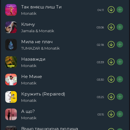
Так вмієш лиш Ти
04:11
Monatik
Кличу
03:08
Jamala & Monatik
Мила не плач
02:18
TUMAZAR & Monatik
Назавжди
03:39
Monatik
Не Мине
03:30
Monatik
Кружить (Repaired)
03:25
Monatik
А що?
03:15
Monatik
Вічно танцююча людина