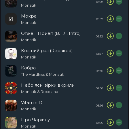
03:03
Monatik
Мокра
03:39
Monatik
Отже… Привіт (В.Т.Л. Intro)
02:52
Monatik
Кожний раз (Repaired)
03:57
Monatik
Кобра
03:40
The Hardkiss & Monatik
Небо ясні зірки вкрили
02:05
Monatik & Roxolana
Vitamin D
03:26
Monatik
Про Чарівну
03:50
Monatik