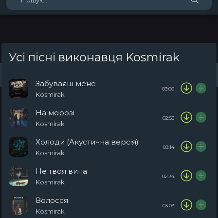
Усі пісні виконавця Kosmirak
Жанри
Виконавці
Топ 100
Тренди
Плейлист (0)
Радіо
Забуваєш мене
03:00
Kosmirak
На морозі
02:53
Kosmirak
Холоди (Акустична версія)
03:14
Kosmirak
Не твоя вина
02:34
Kosmirak
Волосся
03:03
Kosmirak