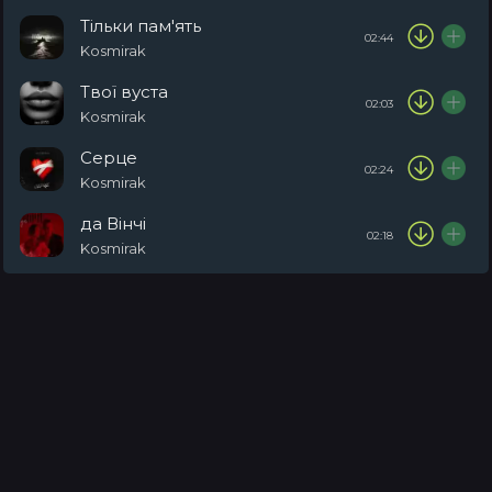
Тільки пам'ять
02:44
Kosmirak
Твої вуста
02:03
Kosmirak
Серце
02:24
Kosmirak
да Вінчі
02:18
Kosmirak