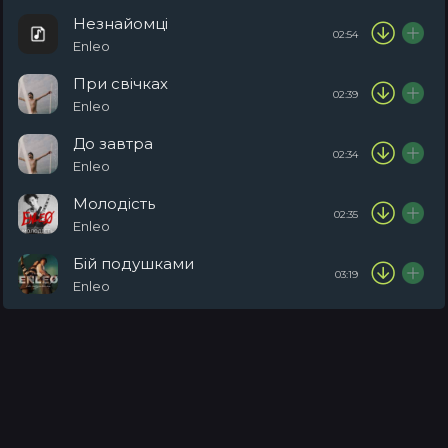
Незнайомці
02:54
Enleo
При свічках
02:39
Enleo
До завтра
02:34
Enleo
Молодість
02:35
Enleo
Бій подушками
03:19
Enleo