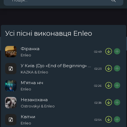
Усі пісні виконавця Enleo
Жанри
Виконавці
Топ 100
Тренди
Плейлист (0)
Радіо
Фіранка
02:49
Enleo
У Київ (Djo «End of Beginning» Cover)
02:23
KAZKA & Enleo
М'ятна ніч
02:26
Enleo
Незакохана
02:38
Ostrovskyi & Enleo
Квітни
02:54
Enleo