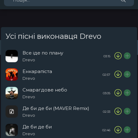
Усі пісні виконавця Drevo
Жанри
Виконавці
Топ 100
Тренди
Плейлист (0)
Радіо
Все іде по плану
03:15
Drevo
Енкарапіста
02:57
Drevo
Смарагдове небо
03:05
Drevo
Де би де би (MAVER Remix)
02:33
Drevo
Де би де би
02:46
Drevo