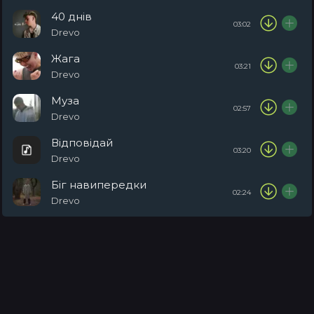
40 днів
03:02
Drevo
Жага
03:21
Drevo
Муза
02:57
Drevo
Відповідай
03:20
Drevo
Біг навипередки
02:24
Drevo