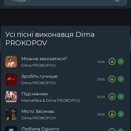
Усі пісні виконавця Dima
PROKOPOV
Жанри
Виконавці
Топ 100
Тренди
Плейлист (0)
Радіо
Можна закохатися?
02:16
Dima PROKOPOV
Зробіть гучніше
03:00
Dima PROKOPOV
Підсніжник
02:29
MamaRika & Dima PROKOPOV
Місто Засинає
03:00
Dima PROKOPOV
Любила Одного