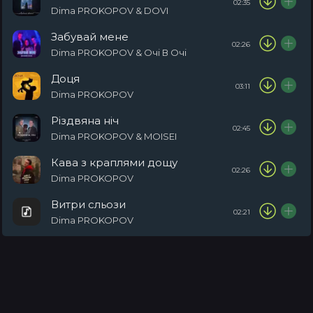
02:35
Dima PROKOPOV & DOVI
Забувай мене
02:26
Dima PROKOPOV & Очі В Очі
Доця
03:11
Dima PROKOPOV
Різдвяна ніч
02:45
Dima PROKOPOV & MOISEI
Кава з краплями дощу
02:26
Dima PROKOPOV
Витри сльози
02:21
Dima PROKOPOV