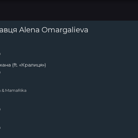
навця Alena Omargalieva
Топ 100
Тренди
a
хана (ft. «Кралиця»)
a
a & MamaRika
a
a