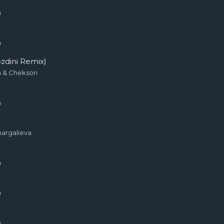
a
a
zdini Remix)
a & Chekson
a
argalieva
a
a
a