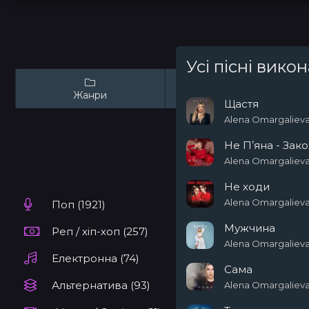
Усі пісні вико
Жанри
Виконавці
Щастя
Alena Omargaliev
Не Пʼяна - Зако
Alena Omargaliev
Не ходи
Alena Omargaliev
Поп (1921)
Мужчина
Реп / хіп-хоп (257)
Alena Omargaliev
Електронна (74)
Сама
Альтернатива (93)
Alena Omargaliev