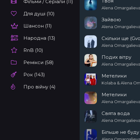
Твоя
Фільми / Серіали (11)
Alena Omargaliev
Для душі (10)
Зайвою
Шансон (11)
Alena Omargaliev
Народна (13)
Скільки ще (Gvo
Alena Omargaliev
RnB (10)
Подих вітру
Ремікси (58)
Alena Omargaliev
Рок (143)
Метелики
Kolaba & Alena Om
Про війну (4)
Метелики
Alena Omargaliev
Свята вода
Alena Omargaliev
Більше не буду
Alena Omargaliev