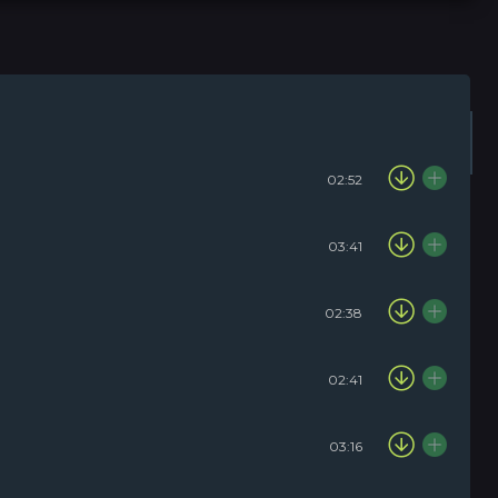
Плейлист (0)
Радіо
02:52
03:41
02:38
02:41
03:16