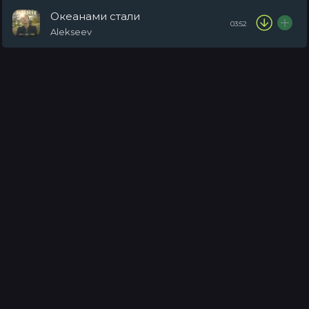
Океанами стали
03:52
Alekseev