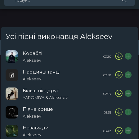
Усі пісні виконавця Alekseev
Жанри
Виконавці
Топ 100
Тренди
Плейлист (0)
Радіо
Кораблі
03:20
Alekseev
Наодинці танці
02:58
Alekseev
Більш ніж друг
02:54
YAROMIYA & Alekseev
П'яне сонце
03:35
Alekseev
Назавжди
03:42
Alekseev