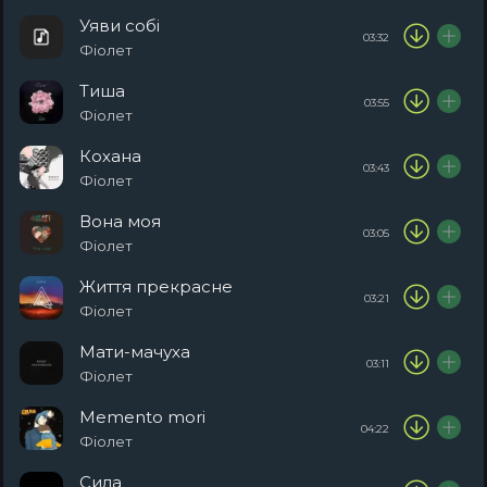
Уяви собі
03:32
Фіолет
Тиша
03:55
Фіолет
Кохана
03:43
Фіолет
Вона моя
03:05
Фіолет
Життя прекрасне
03:21
Фіолет
Мати-мачуха
03:11
Фіолет
Memento mori
04:22
Фіолет
Сила