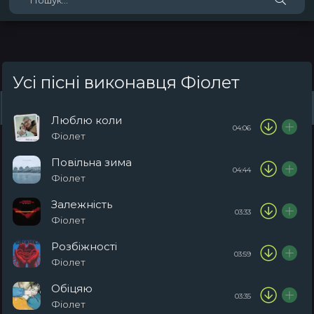
Усі пісні виконавця Фіолет
Жанри
Виконавці
Топ 100
Тренди
Плейлист (0)
Радіо
Люблю коли
04:06
Фіолет
Повільна зима
04:44
Фіолет
Залежність
03:33
Фіолет
Розбіжності
03:59
Фіолет
Обіцяю
03:35
Фіолет