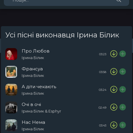
Усі пісні виконавця Ірина Білик
Жанри
Виконавці
Топ 100
Тренди
Плейлист (0)
Радіо
Про Любов
03:23
Ірина Білик
Франсуа
03:58
Ірина Білик
А діти чекають
03:24
Ірина Білик
Очі в очі
02:49
Ірина Білик & Esphyr
Нас Нема
03:43
Ірина Білик