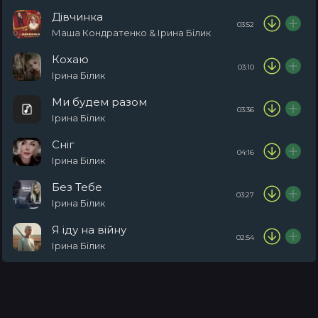
Дівчинка
03:52
Маша Кондратенко & Ірина Білик
Кохаю
03:10
Ірина Білик
Ми будем разом
03:36
Ірина Білик
Сніг
04:16
Ірина Білик
Без Тебе
03:27
Ірина Білик
Я іду на війну
02:54
Ірина Білик