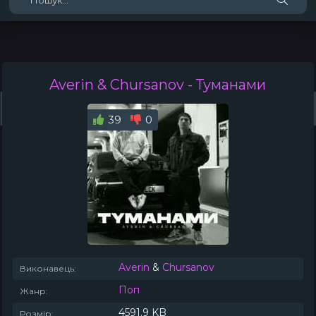
Averin & Chursanov
- Туманами
Жанри
Виконавці
Топ 100
Тренди
Плейлист (0)
Радіо
39
0
Averin
&
Chursanov
Виконавець:
Поп
Жанр:
4591.9 KB
Розмір: