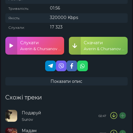
01:56
Тривалість:
320000 Kbps
Якість:
17 323
Слухали:
Слухати
Скачати
Averin & Chursanov - Туманами
Averin & Chursanov - Туманами
Показати опис
Схожі треки
Подаруй
02:47
Surov
Мадам