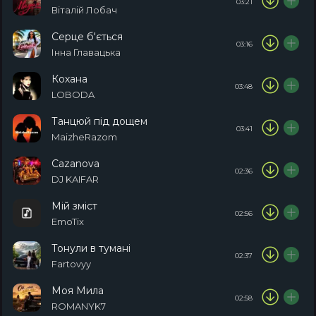
03:21
Віталій Лобач
Серце б'ється
03:16
Інна Главацька
Кохана
03:48
LOBODA
Танцюй під дощем
03:41
MaizheRazom
Cazanova
02:36
DJ KAIFAR
Мій зміст
02:56
EmoTix
Тонули в тумані
02:37
Fartovyy
Моя Мила
02:58
ROMANYK7