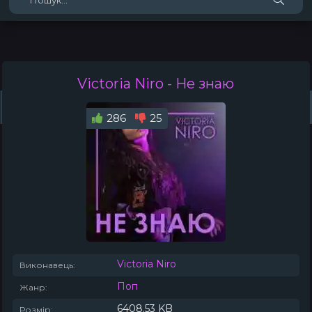
Victoria Niro
- Не знаю
Жанри
Виконавці
Топ 100
Тренди
Плейлист (0)
Радіо
286
25
Victoria Niro
Виконавець:
Поп
Жанр:
6408.53 KB
Розмір: