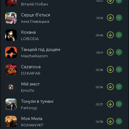
03:21
Віталій Лобач
Серце б'ється
03:16
Інна Главацька
Кохана
03:48
LOBODA
Танцюй під дощем
03:41
MaizheRazom
Cazanova
02:36
DJ KAIFAR
Мій зміст
02:56
EmoTix
Тонули в тумані
02:37
Fartovyy
Моя Мила
02:58
ROMANYK7