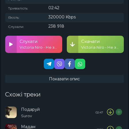
02:42
Тривалість:
320000 Kbps
Якість:
238 918
Слухали:
Слухати
Скачати
Victoria Niro - Не знаю
Victoria Niro - Не знаю
Показати опис
Схожі треки
Подаруй
02:47
Surov
Мадам