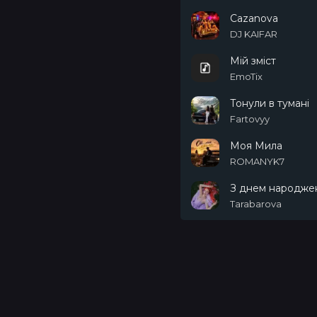
Cazanova
DJ KAIFAR
Мій зміст
EmoTix
Тонули в тумані
Fartovyy
Моя Мила
ROMANYK7
З днем народже
Tarabarova