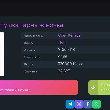
 Ну яка гарна жіночка
Топ 100
Тренди
Олег Кензов
Виконавець:
Поп
Жанр:
7163.9 KB
Розмір:
02:56
Тривалість:
320000 Kbps
Якість:
24 883
Слухали:
Скач
яка гарна жіночка
Олег 