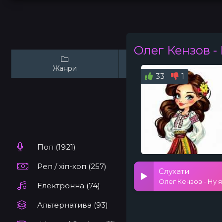
Олег Кензов
-
Жанри
Виконавці
33
1
Поп (1921)
Реп / хіп-хоп (257)
Слухати
Олег Кензов - Ну 
Електронна (74)
Альтернатива (93)