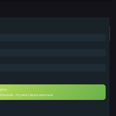
Плейлист (0)
Радіо
ати
Кензов - Ну яка гарна жіночка