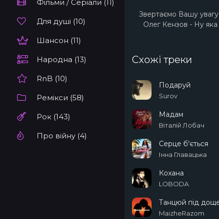
Фільми / Серіали (11)
Звертаємо Вашу увагу 
Для душі (10)
Олег Кензов - Ну яка
Шансон (11)
Схожі треки
Народна (13)
RnB (10)
Подаруй
Surov
Ремікси (58)
Мадам
Рок (143)
Віталій Лобач
Про війну (4)
Серце б'ється
Інна Главацька
Кохана
LOBODA
Танцюй під дощ
MaizheRazom