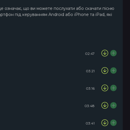
це означає, що ви можете послухати або скачати пісню
ртфон під керуванням Android або iPhone та iPad, які
02:47
03:21
03:16
03:48
03:41