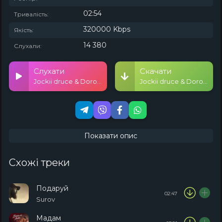
02:54
Тривалість:
320000 Kbps
Якість:
14 380
Слухали:
Слухати
Скачати
Jockii druce & Dorofeeva & Badwor7h - журба
Jockii druce & Dorofeeva & Badwor7h - журба
Показати опис
Схожі треки
Подаруй
02:47
Surov
Мадам