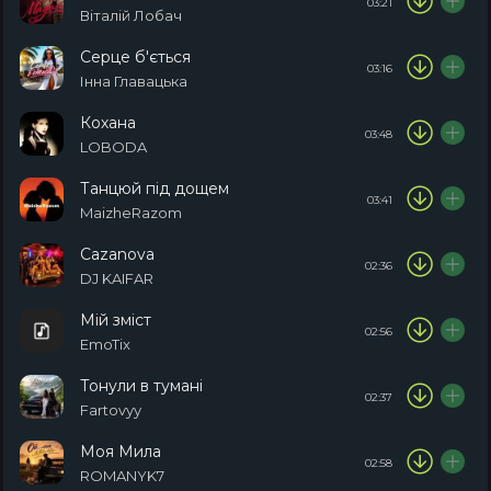
03:21
Віталій Лобач
Серце б'ється
03:16
Інна Главацька
Кохана
03:48
LOBODA
Танцюй під дощем
03:41
MaizheRazom
Cazanova
02:36
DJ KAIFAR
Мій зміст
02:56
EmoTix
Тонули в тумані
02:37
Fartovyy
Моя Мила
02:58
ROMANYK7