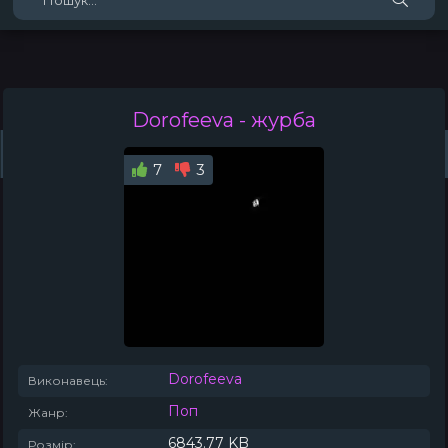
Dorofeeva
- журба
Жанри
Виконавці
Топ 100
Тренди
Плейлист (0)
Радіо
7
3
Dorofeeva
Виконавець:
Поп
Жанр:
6843.77 KB
Розмір: