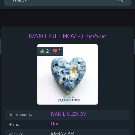
IVAN LIULENOV
- Дорблю
Жанри
Виконавці
Топ 100
Тренди
Плейлист (0)
Радіо
2
1
IVAN LIULENOV
Виконавець:
Поп
Жанр:
6359.72 KB
Розмір: