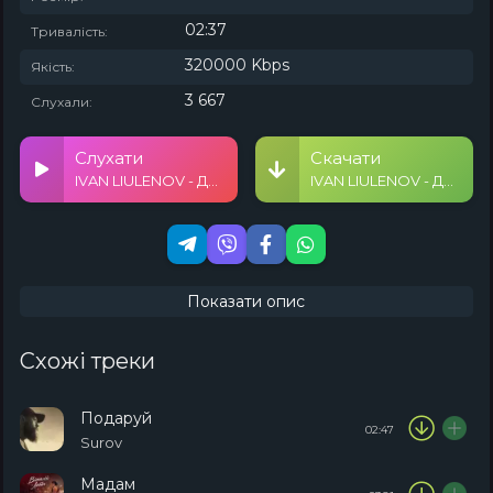
02:37
Тривалість:
320000 Kbps
Якість:
3 667
Слухали:
Слухати
Скачати
IVAN LIULENOV - Дорблю
IVAN LIULENOV - Дорблю
Показати опис
Схожі треки
Подаруй
02:47
Surov
Мадам