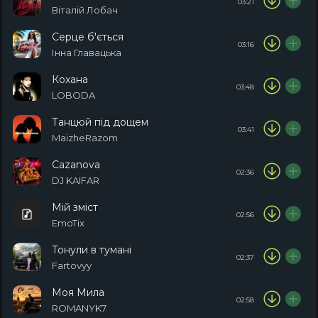
03:21
Віталій Лобач
Серце б'ється
03:16
Інна Главацька
Кохана
03:48
LOBODA
Танцюй під дощем
03:41
MaizheRazom
Cazanova
02:36
DJ KAIFAR
Мій зміст
02:56
EmoTix
Тонули в тумані
02:37
Fartovyy
Моя Мила
02:58
ROMANYK7