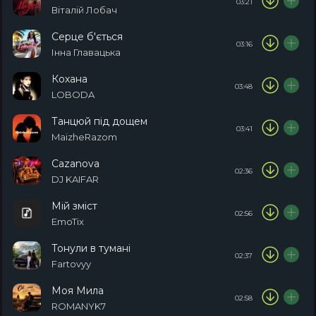
03:21
Віталій Лобач
Серце б'ється
03:16
Інна Главацька
Кохана
03:48
LOBODA
Танцюй під дощем
03:41
MaizheRazom
Cazanova
02:36
DJ KAIFAR
Мій зміст
02:56
EmoTix
Тонули в тумані
02:37
Fartovyy
Моя Мила
02:58
ROMANYK7