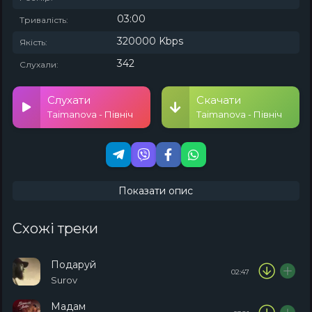
03:00
Тривалість:
320000 Kbps
Якість:
342
Слухали:
Слухати
Скачати
Taimanova - Північ
Taimanova - Північ
Показати опис
Схожі треки
Подаруй
02:47
Surov
Мадам