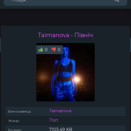
Taimanova
- Північ
Жанри
Виконавці
Топ 100
Тренди
Плейлист (0)
Радіо
0
0
Taimanova
Виконавець:
Поп
Жанр:
7103.49 KB
Розмір: