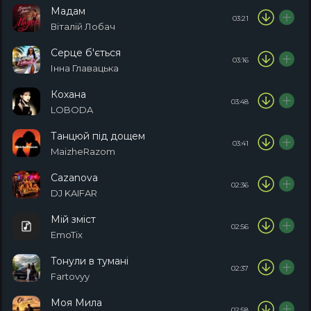
Мадам
03:21
Віталій Лобач
Серце б'ється
03:16
Інна Главацька
Кохана
03:48
LOBODA
Танцюй під дощем
03:41
MaizheRazom
Cazanova
02:36
DJ KAIFAR
Мій зміст
02:56
EmoTix
Тонули в тумані
02:37
Fartovyy
Моя Мила
02:58