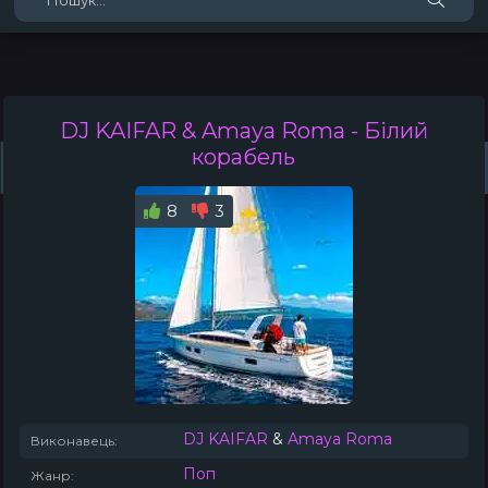
DJ KAIFAR & Amaya Roma
- Білий
корабель
Жанри
Виконавці
Топ 100
Тренди
Плейлист (0)
Радіо
8
3
DJ KAIFAR
&
Amaya Roma
Виконавець:
Поп
Жанр: