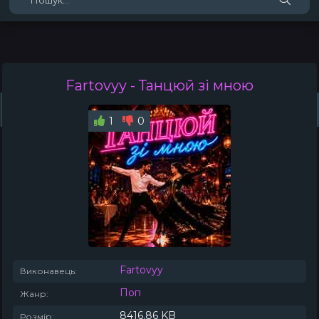
Fartovyy
- Танцюй зі мною
Жанри
Виконавці
Топ 100
Тренди
Плейлист (0)
Радіо
1
0
Fartovyy
Виконавець:
Поп
Жанр:
8416.86 KB
Розмір: