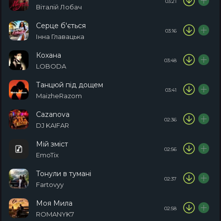
03:21
Віталій Лобач
Серце б'ється
03:16
Інна Главацька
Кохана
03:48
LOBODA
Танцюй під дощем
03:41
MaizheRazom
Cazanova
02:36
DJ KAIFAR
Мій зміст
02:56
EmoTix
Тонули в тумані
02:37
Fartovyy
Моя Мила
02:58
ROMANYK7