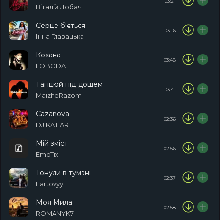
03:21
Віталій Лобач
Серце б'ється
03:16
Інна Главацька
Кохана
03:48
LOBODA
Танцюй під дощем
03:41
MaizheRazom
Cazanova
02:36
DJ KAIFAR
Мій зміст
02:56
EmoTix
Тонули в тумані
02:37
Fartovyy
Моя Мила
02:58
ROMANYK7