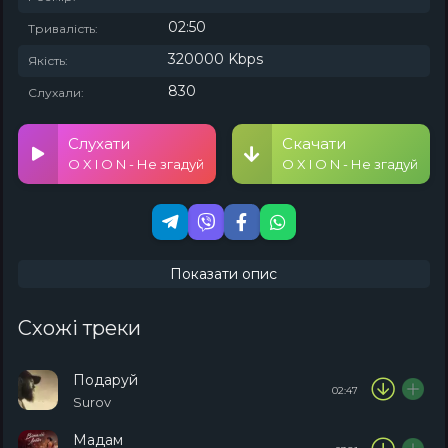
02:50
Тривалість:
320000 Kbps
Якість:
830
Слухали:
Слухати
Скачати
O X I O N - Не згадуй
O X I O N - Не згадуй
Показати опис
Схожі треки
Подаруй
02:47
Surov
Мадам