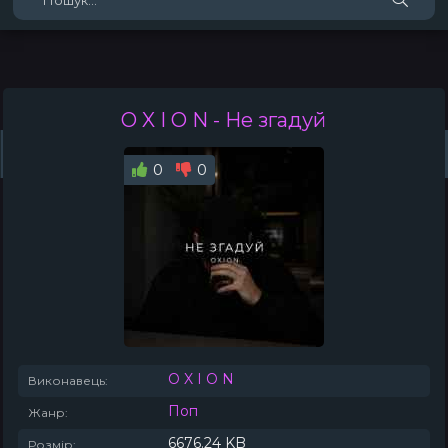
O X I O N
- Не згадуй
Жанри
Виконавці
Топ 100
Тренди
Плейлист (0)
Радіо
0
0
O X I O N
Виконавець:
Поп
Жанр:
6676.24 KB
Розмір: