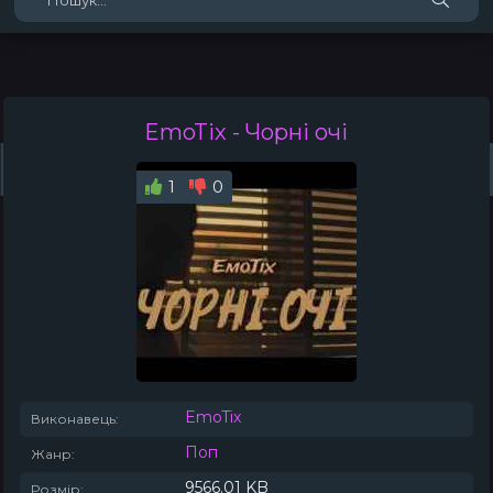
EmoTix
- Чорні очі
Жанри
Виконавці
Топ 100
Тренди
Плейлист (0)
Радіо
1
0
EmoTix
Виконавець:
Поп
Жанр:
9566.01 KB
Розмір: