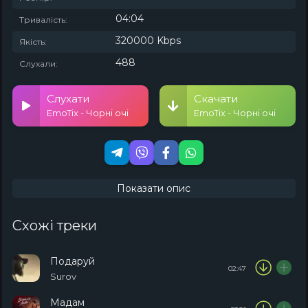
04:04
Тривалість:
320000 Kbps
Якість:
488
Слухали:
Слухати
Скачати
EmoTix - Чорні очі
EmoTix - Чорні очі
Показати опис
Схожі треки
Подаруй
02:47
Surov
Мадам