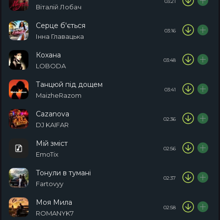
03:21
Віталій Лобач
Серце б'ється
03:16
Інна Главацька
Кохана
03:48
LOBODA
Танцюй під дощем
03:41
MaizheRazom
Cazanova
02:36
DJ KAIFAR
Мій зміст
02:56
EmoTix
Тонули в тумані
02:37
Fartovyy
Моя Мила
02:58
ROMANYK7