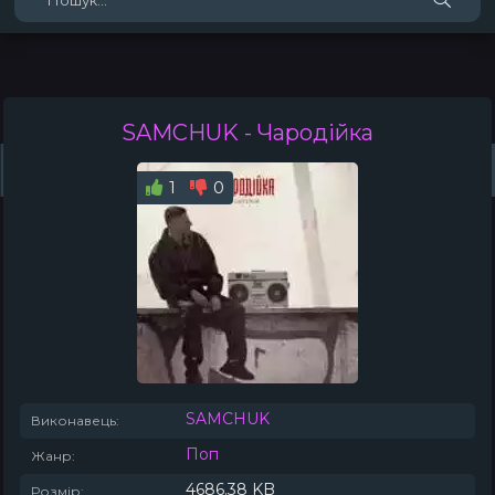
SAMCHUK
- Чародійка
Жанри
Виконавці
Топ 100
Тренди
Плейлист (0)
Радіо
1
0
SAMCHUK
Виконавець:
Поп
Жанр:
4686.38 KB
Розмір: