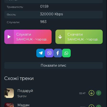
01:59
Тривалість:
320000 Kbps
Якість:
983
Слухали:
Слухати
Скачати
SAMCHUK - Чародійка
SAMCHUK - Чародійка
Показати опис
Схожі треки
Подаруй
02:47
Surov
Мадам