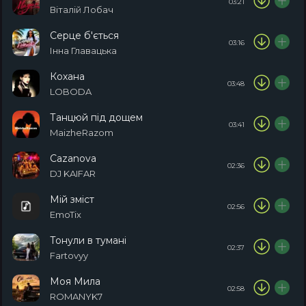
03:21
Віталій Лобач
Серце б'ється
03:16
Інна Главацька
Кохана
03:48
LOBODA
Танцюй під дощем
03:41
MaizheRazom
Cazanova
02:36
DJ KAIFAR
Мій зміст
02:56
EmoTix
Тонули в тумані
02:37
Fartovyy
Моя Мила
02:58
ROMANYK7