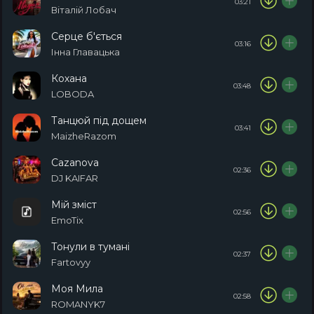
03:21
Віталій Лобач
Серце б'ється
03:16
Інна Главацька
Кохана
03:48
LOBODA
Танцюй під дощем
03:41
MaizheRazom
Cazanova
02:36
DJ KAIFAR
Мій зміст
02:56
EmoTix
Тонули в тумані
02:37
Fartovyy
Моя Мила
02:58
ROMANYK7