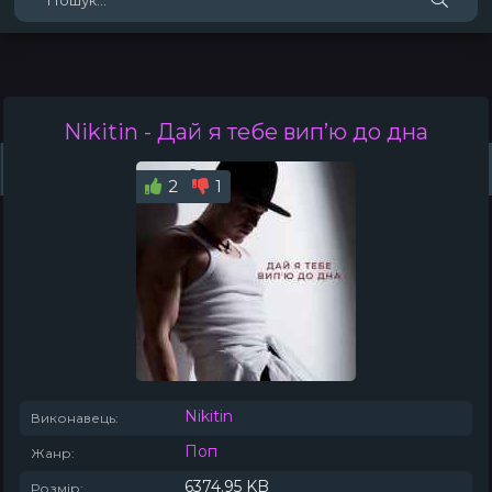
Nikitin
- Дай я тебе випʼю до дна
Жанри
Виконавці
Топ 100
Тренди
Плейлист (0)
Радіо
2
1
Nikitin
Виконавець:
Поп
Жанр:
6374.95 KB
Розмір: