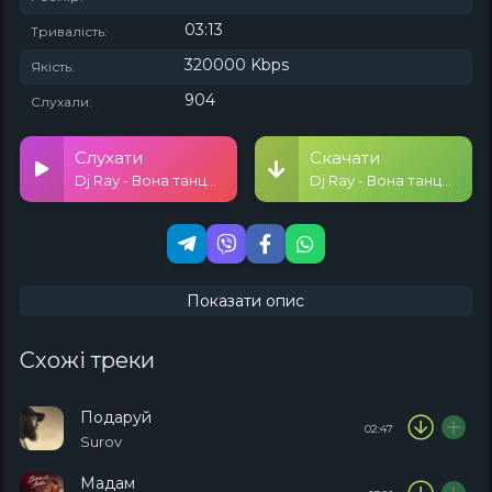
03:13
Тривалість:
320000 Kbps
Якість:
904
Слухали:
Слухати
Скачати
Dj Ray - Вона танцює під Шаде
Dj Ray - Вона танцює під Шаде
Показати опис
Схожі треки
Подаруй
02:47
Surov
Мадам