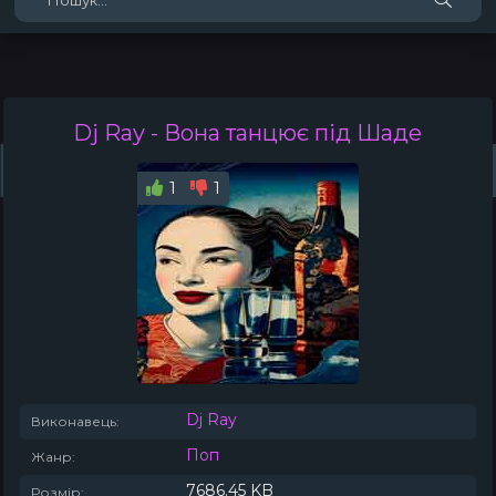
Dj Ray
- Вона танцює під Шаде
Жанри
Виконавці
Топ 100
Тренди
Плейлист (0)
Радіо
1
1
Dj Ray
Виконавець:
Поп
Жанр:
7686.45 KB
Розмір: