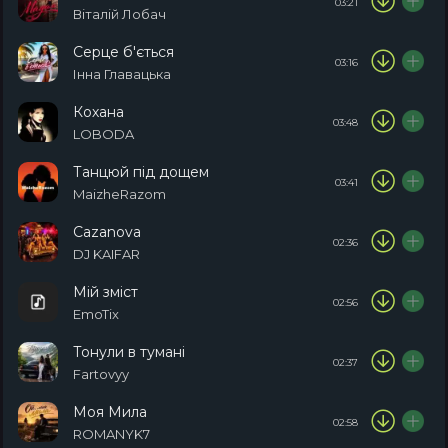
03:21
Віталій Лобач
Серце б'ється
03:16
Інна Главацька
Кохана
03:48
LOBODA
Танцюй під дощем
03:41
MaizheRazom
Cazanova
02:36
DJ KAIFAR
Мій зміст
02:56
EmoTix
Тонули в тумані
02:37
Fartovyy
Моя Мила
02:58
ROMANYK7