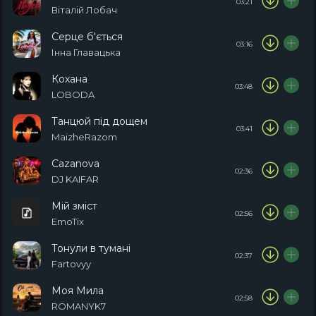
03:21
Віталій Лобач
Серце б'ється
03:16
Інна Главацька
Кохана
03:48
LOBODA
Танцюй під дощем
03:41
MaizheRazom
Cazanova
02:36
DJ KAIFAR
Мій зміст
02:56
EmoTix
Тонули в тумані
02:37
Fartovyy
Моя Мила
02:58
ROMANYK7