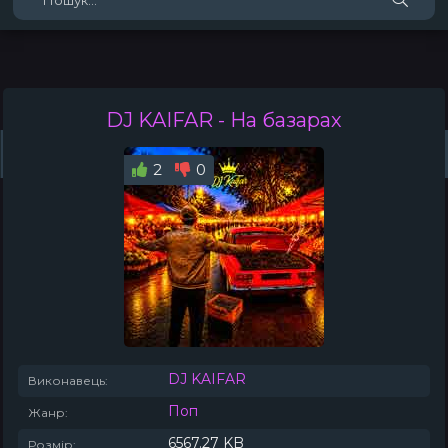
DJ KAIFAR
- На базарах
Жанри
Виконавці
Топ 100
Тренди
Плейлист (0)
Радіо
2
0
DJ KAIFAR
Виконавець:
Поп
Жанр:
6567.27 KB
Розмір: