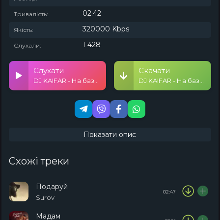
02:42
Тривалість:
320000 Kbps
Якість:
1 428
Слухали:
Слухати
Скачати
DJ KAIFAR - На базарах
DJ KAIFAR - На базарах
Показати опис
Схожі треки
Подаруй
02:47
Surov
Мадам