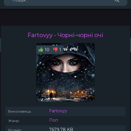
Fartovyy
- Чорні-чорні очі
Жанри
Виконавці
Топ 100
Тренди
Плейлист (0)
Радіо
10
1
Fartovyy
Виконавець:
Поп
Жанр:
7679.78 KB
Розмір: