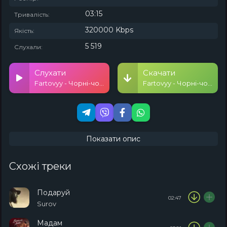
03:15
Тривалість:
320000 Kbps
Якість:
5 519
Слухали:
Слухати
Скачати
Fartovyy - Чорні-чорні очі
Fartovyy - Чорні-чорні очі
Показати опис
Схожі треки
Подаруй
02:47
Surov
Мадам