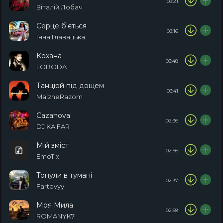
03:21
Віталій Лобач
Серце б'ється
03:16
Інна Главацька
Кохана
03:48
LOBODA
Танцюй під дощем
03:41
MaizheRazom
Cazanova
02:36
DJ KAIFAR
Мій зміст
02:56
EmoTix
Тонули в тумані
02:37
Fartovyy
Моя Мила
02:58
ROMANYK7