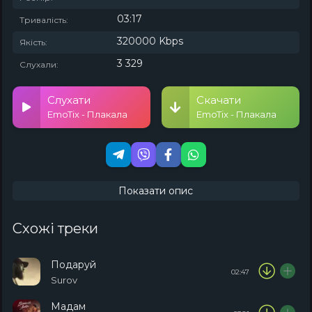
03:17
Тривалість:
320000 Kbps
Якість:
3 329
Слухали:
Слухати
Скачати
EmoTix - Плакала
EmoTix - Плакала
Показати опис
Схожі треки
Подаруй
02:47
Surov
Мадам