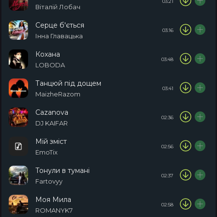
03:21
Віталій Лобач
Серце б'ється
03:16
Інна Главацька
Кохана
03:48
LOBODA
Танцюй під дощем
03:41
MaizheRazom
Cazanova
02:36
DJ KAIFAR
Мій зміст
02:56
EmoTix
Тонули в тумані
02:37
Fartovyy
Моя Мила
02:58
ROMANYK7