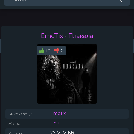
EmoTix
- Плакала
Жанри
Виконавці
Топ 100
Тренди
Плейлист (0)
Радіо
10
0
EmoTix
Виконавець:
Поп
Жанр:
7773.73 KB
Розмір: