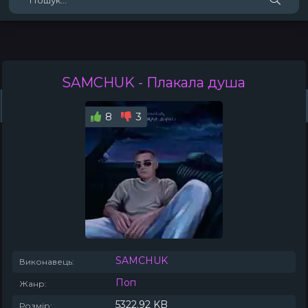
SAMCHUK
- Плакала душа
Жанри
Виконавці
Топ 100
Тренди
Плейлист (0)
Радіо
8
3
SAMCHUK
Виконавець:
Поп
Жанр:
5322.92 KB
Розмір: