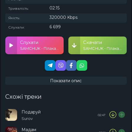
02:15
Тривалість:
320000 Kbps
Якість:
6 699
Слухали:
Слухати
Скачати
SAMCHUK - Плакала душа
SAMCHUK - Плакала душа
Показати опис
Схожі треки
Подаруй
02:47
Surov
Мадам