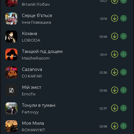
03:21
Віталій Лобач
Серце б'ється
03:16
Інна Главацька
Кохана
03:48
LOBODA
Танцюй під дощем
03:41
MaizheRazom
Cazanova
02:36
DJ KAIFAR
Мій зміст
02:56
EmoTix
Тонули в тумані
02:37
Fartovyy
Моя Мила
02:58
ROMANYK7