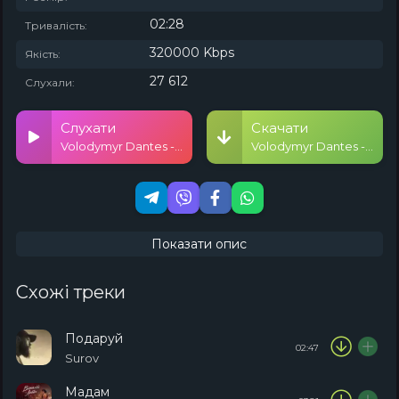
02:28
Тривалість:
320000 Kbps
Якість:
27 612
Слухали:
Слухати
Скачати
Volodymyr Dantes - Ти мій звір
Volodymyr Dantes - Ти мій звір
Показати опис
Схожі треки
Подаруй
02:47
Surov
Мадам