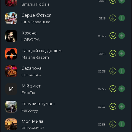
03:21
Віталій Лобач
Серце б'ється
03:16
Інна Главацька
Кохана
03:48
LOBODA
Танцюй під дощем
03:41
MaizheRazom
Cazanova
02:36
DJ KAIFAR
Мій зміст
02:56
EmoTix
Тонули в тумані
02:37
Fartovyy
Моя Мила
02:58
ROMANYK7