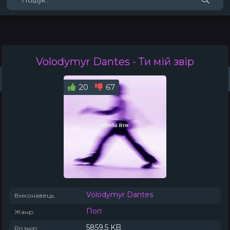
Volodymyr Dantes
- Ти мій звір
Жанри
Виконавці
Топ 100
Тренди
Плейлист (0)
Радіо
20
67
Volodymyr Dantes
Виконавець:
Поп
Жанр:
5859.5 KB
Розмір: