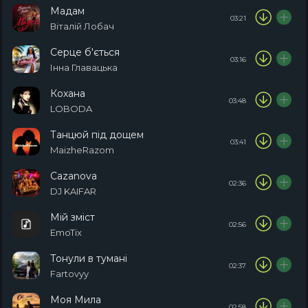
Мадам
03:21
Віталій Лобач
Серце б'ється
03:16
Інна Главацька
Кохана
03:48
LOBODA
Танцюй під дощем
03:41
MaizheRazom
Cazanova
02:36
DJ KAIFAR
Мій зміст
02:56
EmoTix
Тонули в тумані
02:37
Fartovyy
Моя Мила
02:58