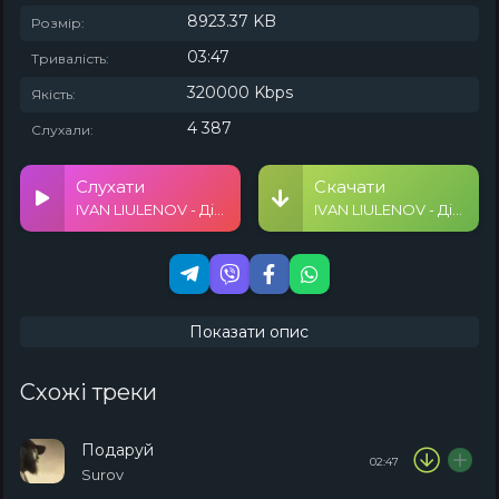
8923.37 KB
Розмір:
03:47
Тривалість:
320000 Kbps
Якість:
4 387
Слухали:
Слухати
Скачати
IVAN LIULENOV - Дівчина в першом ряду
IVAN LIULENOV - Дівчина в першом ряду
Показати опис
Схожі треки
Подаруй
02:47
Surov