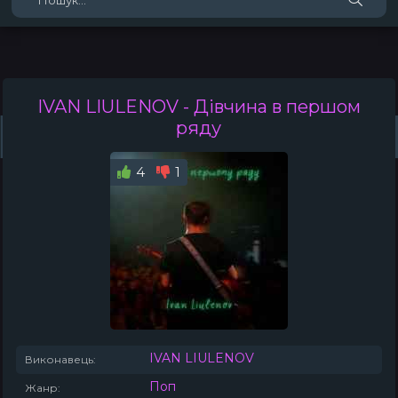
IVAN LIULENOV
- Дівчина в першом
ряду
Жанри
Виконавці
Топ 100
Тренди
Плейлист (0)
Радіо
4
1
IVAN LIULENOV
Виконавець:
Поп
Жанр: