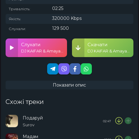
02:25
Тривалість:
320000 Kbps
Якість:
129 500
Слухали:
Слухати
Скачати
DJ KAIFAR & Amaya Roma - Piano
DJ KAIFAR & Amaya Roma - Piano
Показати опис
Схожі треки
Подаруй
02:47
Surov
Мадам