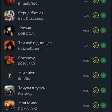
03:21
Віталій Лобач
Серце б'ється
03:16
Інна Главацька
Кохана
03:48
LOBODA
Танцюй під дощем
03:41
MaizheRazom
Cazanova
02:36
DJ KAIFAR
Мій зміст
02:56
EmoTix
Тонули в тумані
02:37
Fartovyy
Моя Мила
02:58
ROMANYK7