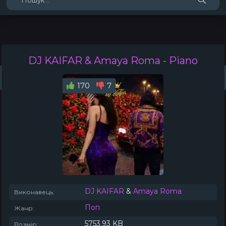
DJ KAIFAR & Amaya Roma
- Piano
Жанри
Виконавці
Топ 100
Тренди
Плейлист (0)
Радіо
170
7
DJ KAIFAR
&
Amaya Roma
Виконавець:
Поп
Жанр:
5753.93 KB
Розмір: