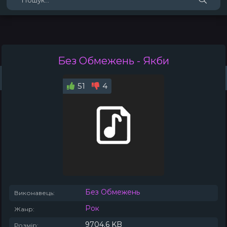
Без Обмежень
- Якби
Жанри
Виконавці
Топ 100
Тренди
Плейлист (0)
Радіо
51
4
Без Обмежень
Виконавець:
Рок
Жанр:
9704.6 KB
Розмір: