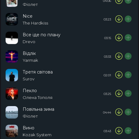
04:06
Фіолет
Nice
03:23
The Hardkiss
Все іде по плану
03:15
Drevo
Відлік
03:33
Yarmak
Третя світова
02:01
Surov
Пекло
03:25
Олена Тополя
Повільна зима
04:44
Фіолет
Вино
03:43
Kozak System