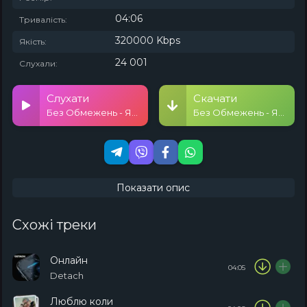
04:06
Тривалість:
320000 Kbps
Якість:
24 001
Слухали:
Слухати
Скачати
Без Обмежень - Якби
Без Обмежень - Якби
Показати опис
Схожі треки
Онлайн
04:05
Detach
Люблю коли