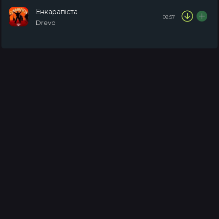
Енкарапіста
02:57
Drevo