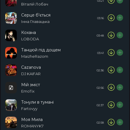
03:21
Віталій Лобач
Серце б'ється
03:16
Інна Главацька
Кохана
03:48
LOBODA
Танцюй під дощем
03:41
MaizheRazom
Cazanova
02:36
DJ KAIFAR
Мій зміст
02:56
EmoTix
Тонули в тумані
02:37
Fartovyy
Моя Мила
02:58
ROMANYK7