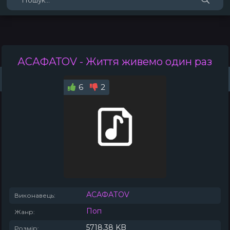
АСАФАТОV
- Життя живемо один раз
Жанри
Виконавці
Топ 100
Тренди
Плейлист (0)
Радіо
6
2
АСАФАТОV
Виконавець:
Поп
Жанр:
5718.38 KB
Розмір: