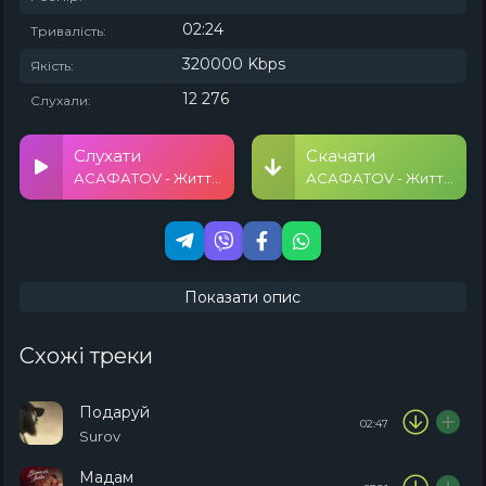
02:24
Тривалість:
320000 Kbps
Якість:
12 276
Слухали:
Слухати
Скачати
АСАФАТОV - Життя живемо один раз
АСАФАТОV - Життя живемо один раз
Показати опис
Схожі треки
Подаруй
02:47
Surov
Мадам