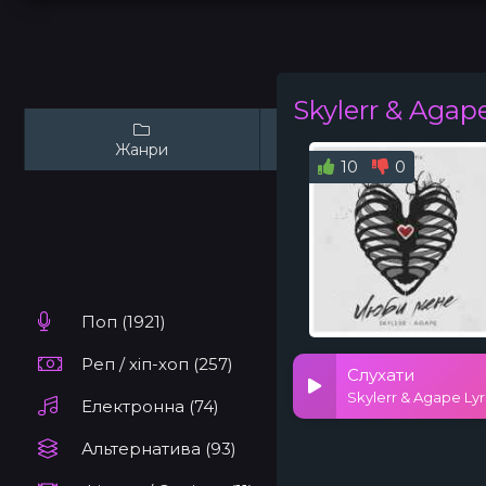
Skylerr & Agape
Жанри
Виконавці
10
0
Поп (1921)
Реп / хіп-хоп (257)
Слухати
Skylerr & Agape Ly
Електронна (74)
Альтернатива (93)