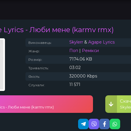
 Lyrics
- Люби мене (karmv rmx)
Топ 100
Тренди
Skylerr
&
Agape Lyrics
Виконавець:
Поп
|
Ремікси
Жанр:
7174.06 KB
Розмір:
03:02
Тривалість:
320000 Kbps
Якість:
11 571
Слухали:
Скач
rics - Люби мене (karmv rmx)
Skyle