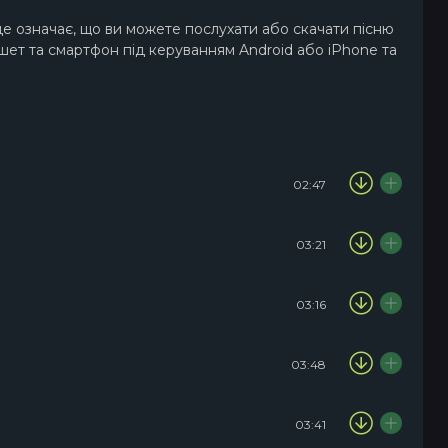
це означає, що ви можете послухати або скачати пісню
ншет та смартфон під керуванням Android або iPhone та
02:47
03:21
03:16
03:48
03:41