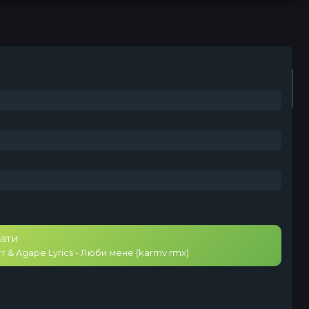
Плейлист (0)
Радіо
ати
rr & Agape Lyrics - Люби мене (karmv rmx)