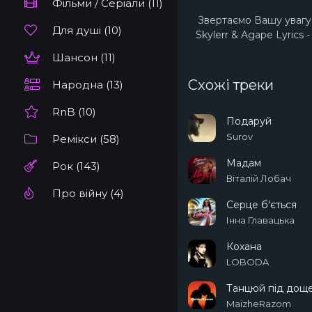
Фільми / Серіали (11)
Звертаємо Вашу увагу 
Для душі (10)
Skylerr & Agape Lyrics
Шансон (11)
Схожі треки
Народна (13)
RnB (10)
Подаруй
Surov
Ремікси (58)
Мадам
Рок (143)
Віталій Лобач
Про війну (4)
Серце б'ється
Інна Главацька
Кохана
LOBODA
Танцюй під дощ
MaizheRazom