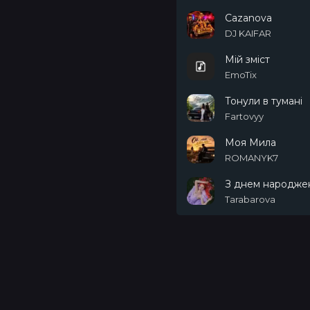
Cazanova
DJ KAIFAR
Мій зміст
EmoTix
Тонули в тумані
Fartovyy
Моя Мила
ROMANYK7
З днем народже
Tarabarova